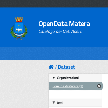
OpenData Matera
Catalogo dei Dati Aperti
Dataset
Organizzazioni
Comune di Matera (1)
temi