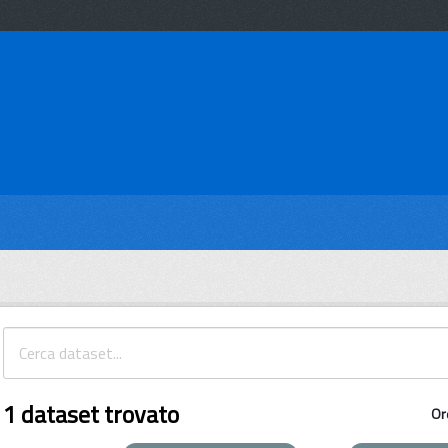
1 dataset trovato
Or