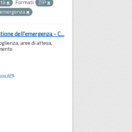
ttà
Formati:
ZIP
di emergenza
tione dell'emergenza - C...
lienza, aree di attesa,
amento
one API
).