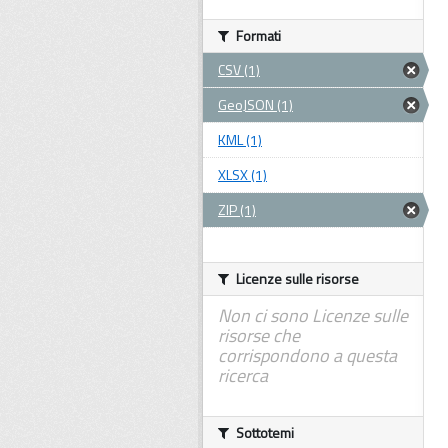
Formati
CSV (1)
GeoJSON (1)
KML (1)
XLSX (1)
ZIP (1)
Licenze sulle risorse
Non ci sono Licenze sulle
risorse che
corrispondono a questa
ricerca
Sottotemi