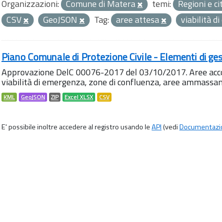
Organizzazioni:
Comune di Matera
temi:
Regioni e ci
CSV
GeoJSON
Tag:
aree attesa
viabilità 
Piano Comunale di Protezione Civile - Elementi di ges
Approvazione DelC 00076-2017 del 03/10/2017. Aree accog
viabilità di emergenza, zone di confluenza, aree ammass
KML
GeoJSON
ZIP
Excel XLSX
CSV
E' possibile inoltre accedere al registro usando le
API
(vedi
Documentazi