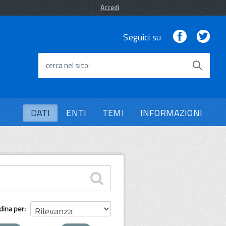
Accedi
Facebook
Twi
Seguici su
cerca nel sito
DATI
ENTI
TEMI
INFORMAZIONI
dina per