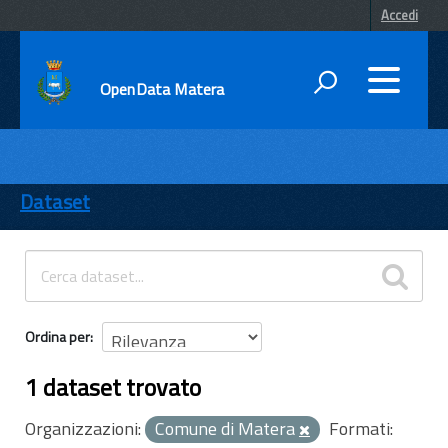
Accedi
OpenData Matera
DATI
ENTI
Dataset
TEMI
INFORMAZIONI
Ordina per
1 dataset trovato
Organizzazioni:
Comune di Matera
Formati: