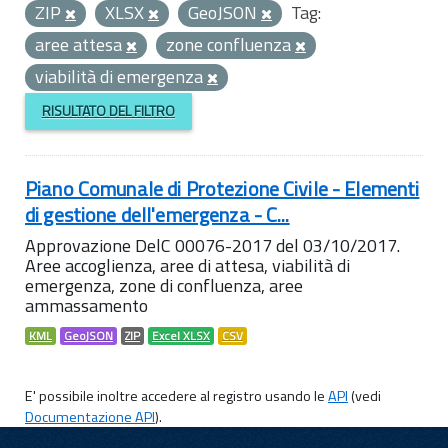
ZIP
XLSX
GeoJSON
Tag:
aree attesa
zone confluenza
viabilità di emergenza
RISULTATO DEL FILTRO
Piano Comunale di Protezione Civile - Elementi
di gestione dell'emergenza - C...
Approvazione DelC 00076-2017 del 03/10/2017.
Aree accoglienza, aree di attesa, viabilità di
emergenza, zone di confluenza, aree
ammassamento
KML
GeoJSON
ZIP
Excel XLSX
CSV
E' possibile inoltre accedere al registro usando le
API
(vedi
Documentazione API
).