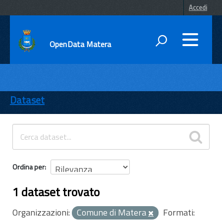
Accedi
OpenData Matera
DATI
ENTI
Dataset
TEMI
INFORMAZIONI
Ordina per
1 dataset trovato
Organizzazioni:
Comune di Matera
Formati: