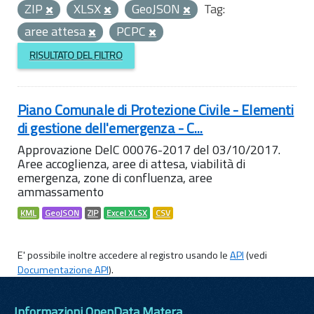
ZIP
XLSX
GeoJSON
Tag:
aree attesa
PCPC
RISULTATO DEL FILTRO
Piano Comunale di Protezione Civile - Elementi
di gestione dell'emergenza - C...
Approvazione DelC 00076-2017 del 03/10/2017.
Aree accoglienza, aree di attesa, viabilità di
emergenza, zone di confluenza, aree
ammassamento
KML
GeoJSON
ZIP
Excel XLSX
CSV
E' possibile inoltre accedere al registro usando le
API
(vedi
Documentazione API
).
Informazioni OpenData Matera