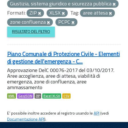
Giustizia, sistema giuridico e sicurezza pubblica
Formati:
ZIP
XLSX
Tag:
aree attesa
zone confluenza
PCPC
RISULTATO DEL FILTRO
Piano Comunale di Protezione Civile - Elementi
di gestione dell'emergenza - C...
Approvazione DelC 00076-2017 del 03/10/2017.
Aree accoglienza, aree di attesa, viabilità di
emergenza, zone di confluenza, aree
ammassamento
KML
GeoJSON
ZIP
Excel XLSX
CSV
E' possibile inoltre accedere al registro usando le
API
(vedi
Documentazione API
).