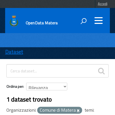
Accedi
OpenData Matera
DATI
ENTI
Dataset
TEMI
INFORMAZIONI
Ordina per
1 dataset trovato
Organizzazioni:
Comune di Matera
temi: