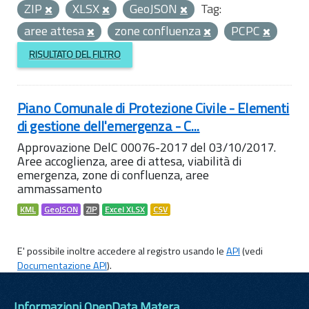
ZIP
XLSX
GeoJSON
Tag:
aree attesa
zone confluenza
PCPC
RISULTATO DEL FILTRO
Piano Comunale di Protezione Civile - Elementi
di gestione dell'emergenza - C...
Approvazione DelC 00076-2017 del 03/10/2017.
Aree accoglienza, aree di attesa, viabilità di
emergenza, zone di confluenza, aree
ammassamento
KML
GeoJSON
ZIP
Excel XLSX
CSV
E' possibile inoltre accedere al registro usando le
API
(vedi
Documentazione API
).
Informazioni OpenData Matera