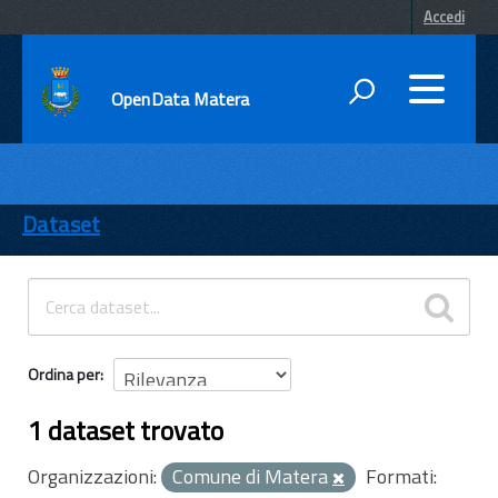
Accedi
OpenData Matera
DATI
ENTI
Dataset
TEMI
INFORMAZIONI
Ordina per
1 dataset trovato
Organizzazioni:
Comune di Matera
Formati: