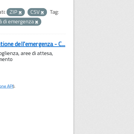
ti:
ZIP
CSV
Tag:
tà di emergenza
tione dell'emergenza - C...
lienza, aree di attesa,
amento
one API
).