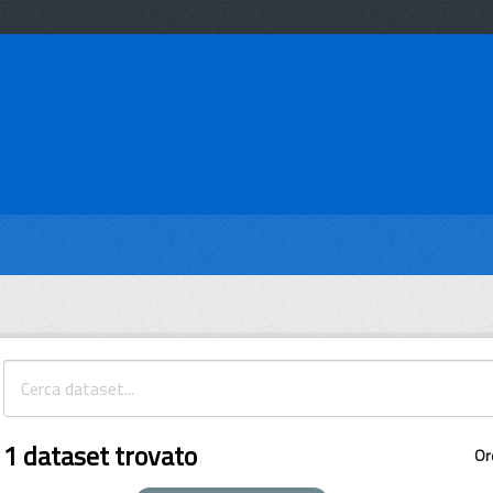
1 dataset trovato
Or