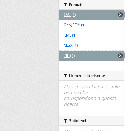
Formati
CSV (1)
GeoJSON (1)
KML (1)
XLSX (1)
ZIP (1)
Licenze sulle risorse
Non ci sono Licenze sulle
risorse che
corrispondono a questa
ricerca
Sottotemi