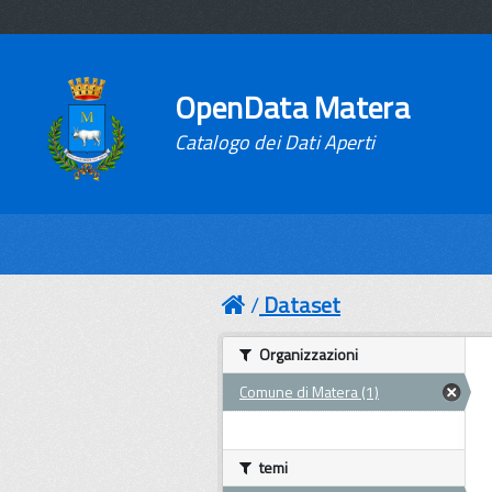
OpenData Matera
Catalogo dei Dati Aperti
Dataset
Organizzazioni
Comune di Matera (1)
temi