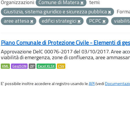
Organizzazioni:
Comune di Matera
temi:
Giustizia, sistema giuridico e sicurezza pubblica
Forma
aree attesa
edifici strategici
PCPC
viabili
Piano Comunale di Protezione Civile - Elementi di ges
Approvazione DelC 00076-2017 del 03/10/2017. Aree accog
viabilità di emergenza, zone di confluenza, aree ammass
KML
GeoJSON
ZIP
Excel XLSX
CSV
E' possibile inoltre accedere al registro usando le
API
(vedi
Documentazi