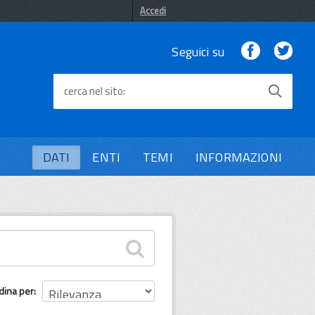
Accedi
Facebook
Twi
Seguici su
cerca nel sito
DATI
ENTI
TEMI
INFORMAZIONI
dina per