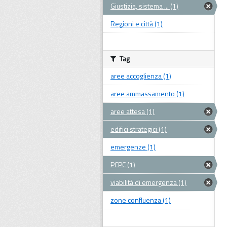
Giustizia, sistema ... (1)
Regioni e città (1)
Tag
aree accoglienza (1)
aree ammassamento (1)
aree attesa (1)
edifici strategici (1)
emergenze (1)
PCPC (1)
viabilità di emergenza (1)
zone confluenza (1)