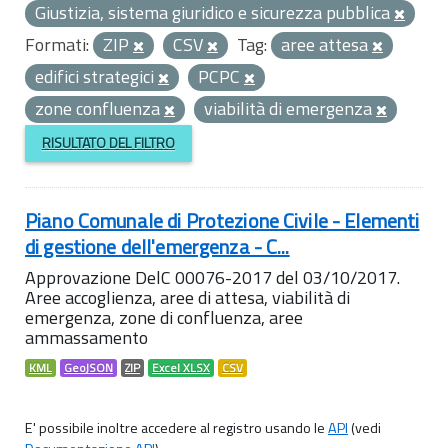
Giustizia, sistema giuridico e sicurezza pubblica
Formati:
ZIP
CSV
Tag:
aree attesa
edifici strategici
PCPC
zone confluenza
viabilità di emergenza
RISULTATO DEL FILTRO
Piano Comunale di Protezione Civile - Elementi
di gestione dell'emergenza - C...
Approvazione DelC 00076-2017 del 03/10/2017.
Aree accoglienza, aree di attesa, viabilità di
emergenza, zone di confluenza, aree
ammassamento
KML
GeoJSON
ZIP
Excel XLSX
CSV
E' possibile inoltre accedere al registro usando le
API
(vedi