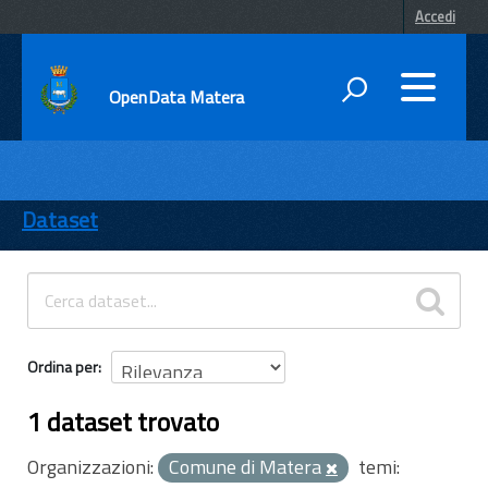
Accedi
OpenData Matera
DATI
ENTI
Dataset
TEMI
INFORMAZIONI
Ordina per
1 dataset trovato
Organizzazioni:
Comune di Matera
temi: