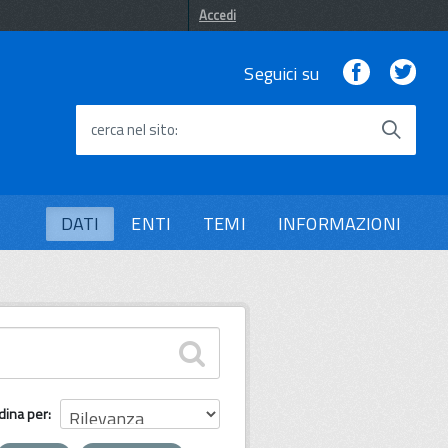
Accedi
Facebook
Twi
Seguici su
cerca nel sito
DATI
ENTI
TEMI
INFORMAZIONI
dina per