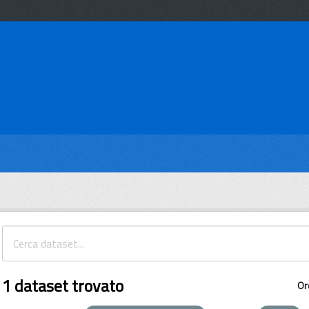
1 dataset trovato
Or