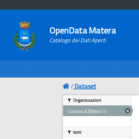
OpenData Matera
Catalogo dei Dati Aperti
Dataset
Organizzazioni
Comune di Matera (1)
temi