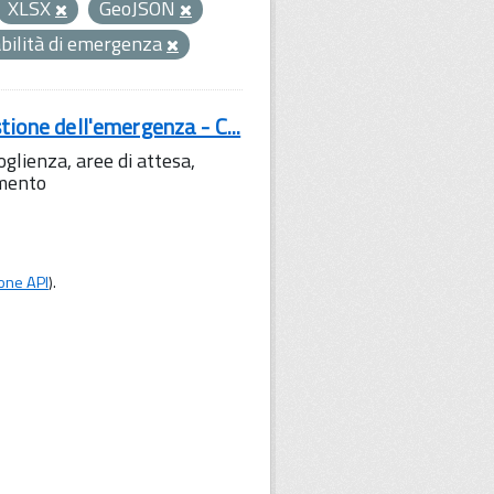
XLSX
GeoJSON
abilità di emergenza
tione dell'emergenza - C...
lienza, aree di attesa,
amento
one API
).