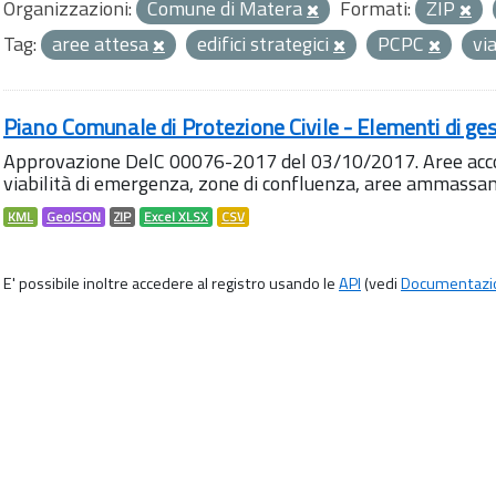
Organizzazioni:
Comune di Matera
Formati:
ZIP
Tag:
aree attesa
edifici strategici
PCPC
vi
Piano Comunale di Protezione Civile - Elementi di ges
Approvazione DelC 00076-2017 del 03/10/2017. Aree accog
viabilità di emergenza, zone di confluenza, aree ammass
KML
GeoJSON
ZIP
Excel XLSX
CSV
E' possibile inoltre accedere al registro usando le
API
(vedi
Documentazi