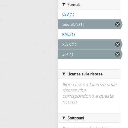
Formati
CSV (1)
GeoJSON (1)
KML (1)
XLSX (1)
ZIP (1)
Licenze sulle risorse
Non ci sono Licenze sulle
risorse che
corrispondono a questa
ricerca
Sottotemi