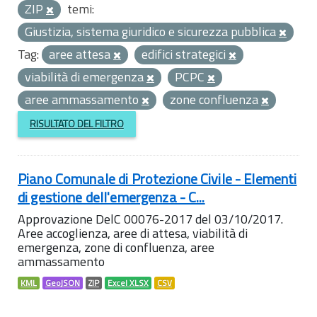
ZIP
temi:
Giustizia, sistema giuridico e sicurezza pubblica
Tag:
aree attesa
edifici strategici
viabilità di emergenza
PCPC
aree ammassamento
zone confluenza
RISULTATO DEL FILTRO
Piano Comunale di Protezione Civile - Elementi
di gestione dell'emergenza - C...
Approvazione DelC 00076-2017 del 03/10/2017.
Aree accoglienza, aree di attesa, viabilità di
emergenza, zone di confluenza, aree
ammassamento
KML
GeoJSON
ZIP
Excel XLSX
CSV