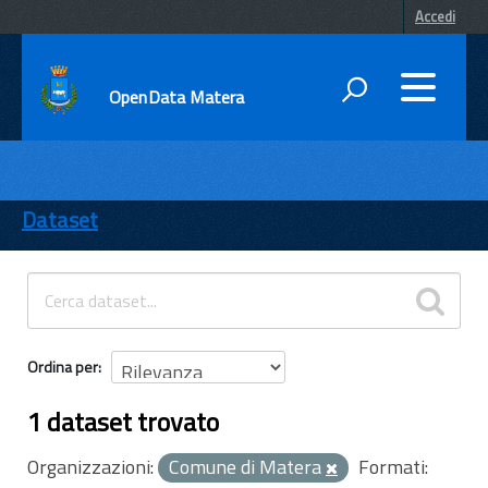
Accedi
OpenData Matera
DATI
ENTI
Dataset
TEMI
INFORMAZIONI
Ordina per
1 dataset trovato
Organizzazioni:
Comune di Matera
Formati: