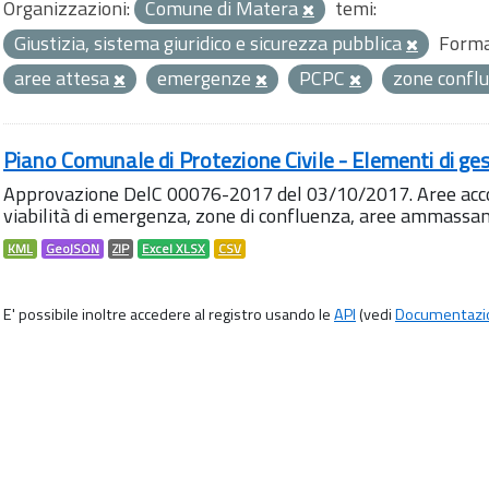
Organizzazioni:
Comune di Matera
temi:
Giustizia, sistema giuridico e sicurezza pubblica
Forma
aree attesa
emergenze
PCPC
zone confl
Piano Comunale di Protezione Civile - Elementi di ges
Approvazione DelC 00076-2017 del 03/10/2017. Aree accog
viabilità di emergenza, zone di confluenza, aree ammass
KML
GeoJSON
ZIP
Excel XLSX
CSV
E' possibile inoltre accedere al registro usando le
API
(vedi
Documentazi