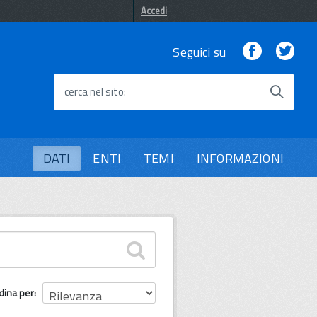
Accedi
Facebook
Twi
Seguici su
cerca nel sito
DATI
ENTI
TEMI
INFORMAZIONI
dina per