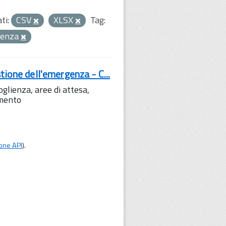
ti:
CSV
XLSX
Tag:
uenza
tione dell'emergenza - C...
lienza, aree di attesa,
amento
one API
).