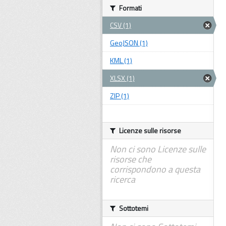
Formati
CSV (1)
GeoJSON (1)
KML (1)
XLSX (1)
ZIP (1)
Licenze sulle risorse
Non ci sono Licenze sulle
risorse che
corrispondono a questa
ricerca
Sottotemi