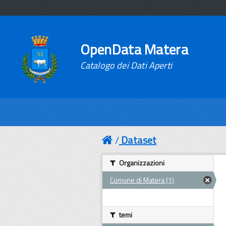
OpenData Matera
Catalogo dei Dati Aperti
Dataset
Organizzazioni
Comune di Matera (1)
temi