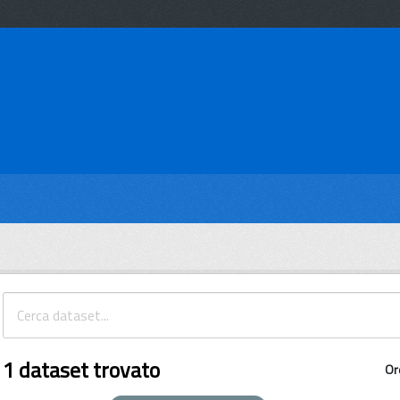
1 dataset trovato
Or