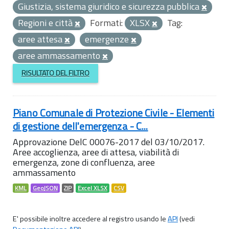
Giustizia, sistema giuridico e sicurezza pubblica
Regioni e città
Formati:
XLSX
Tag:
aree attesa
emergenze
aree ammassamento
RISULTATO DEL FILTRO
Piano Comunale di Protezione Civile - Elementi
di gestione dell'emergenza - C...
Approvazione DelC 00076-2017 del 03/10/2017.
Aree accoglienza, aree di attesa, viabilità di
emergenza, zone di confluenza, aree
ammassamento
KML
GeoJSON
ZIP
Excel XLSX
CSV
E' possibile inoltre accedere al registro usando le
API
(vedi