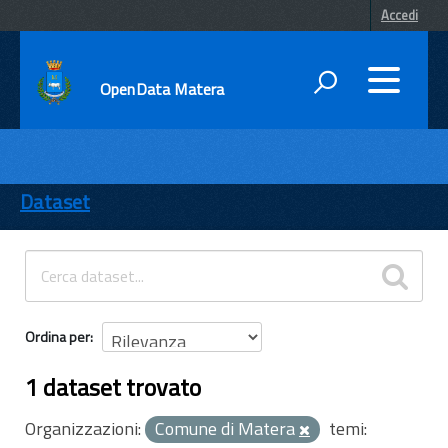
Accedi
OpenData Matera
DATI
ENTI
Dataset
TEMI
INFORMAZIONI
Ordina per
1 dataset trovato
Organizzazioni:
Comune di Matera
temi: