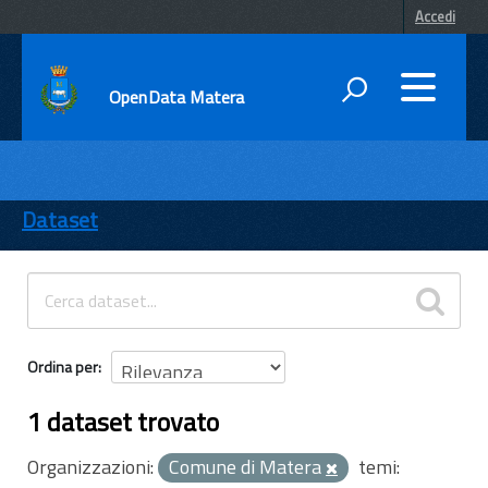
Accedi
OpenData Matera
DATI
ENTI
Dataset
TEMI
INFORMAZIONI
Ordina per
1 dataset trovato
Organizzazioni:
Comune di Matera
temi: