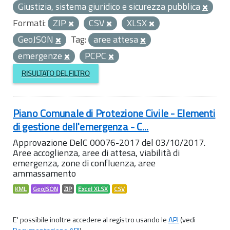
Giustizia, sistema giuridico e sicurezza pubblica
Formati:
ZIP
CSV
XLSX
GeoJSON
Tag:
aree attesa
emergenze
PCPC
RISULTATO DEL FILTRO
Piano Comunale di Protezione Civile - Elementi
di gestione dell'emergenza - C...
Approvazione DelC 00076-2017 del 03/10/2017.
Aree accoglienza, aree di attesa, viabilità di
emergenza, zone di confluenza, aree
ammassamento
KML
GeoJSON
ZIP
Excel XLSX
CSV
E' possibile inoltre accedere al registro usando le
API
(vedi