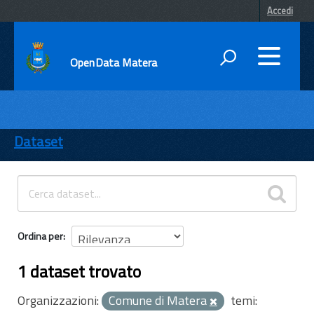
Accedi
OpenData Matera
DATI
ENTI
Dataset
TEMI
INFORMAZIONI
Ordina per
1 dataset trovato
Organizzazioni:
Comune di Matera
temi: