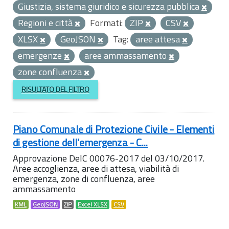
Giustizia, sistema giuridico e sicurezza pubblica
Regioni e città
Formati:
ZIP
CSV
XLSX
GeoJSON
Tag:
aree attesa
emergenze
aree ammassamento
zone confluenza
RISULTATO DEL FILTRO
Piano Comunale di Protezione Civile - Elementi
di gestione dell'emergenza - C...
Approvazione DelC 00076-2017 del 03/10/2017.
Aree accoglienza, aree di attesa, viabilità di
emergenza, zone di confluenza, aree
ammassamento
KML
GeoJSON
ZIP
Excel XLSX
CSV