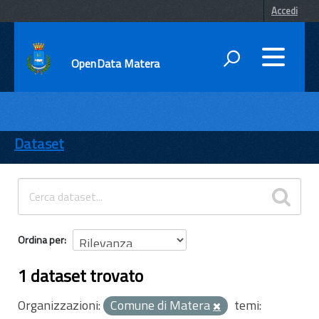
Accedi
OpenData Matera
DATI
ENTI
Dataset
TEMI
INFORMAZIONI
Ordina per
1 dataset trovato
Organizzazioni:
Comune di Matera
temi: