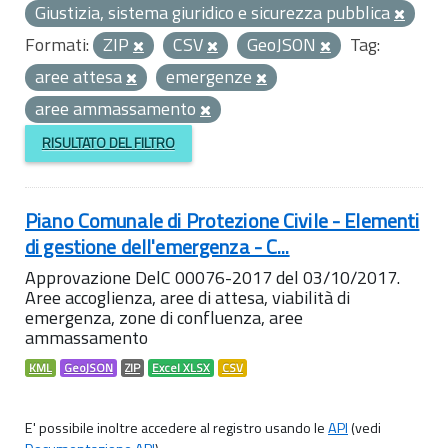
Giustizia, sistema giuridico e sicurezza pubblica
Formati:
ZIP
CSV
GeoJSON
Tag:
aree attesa
emergenze
aree ammassamento
RISULTATO DEL FILTRO
Piano Comunale di Protezione Civile - Elementi
di gestione dell'emergenza - C...
Approvazione DelC 00076-2017 del 03/10/2017.
Aree accoglienza, aree di attesa, viabilità di
emergenza, zone di confluenza, aree
ammassamento
KML
GeoJSON
ZIP
Excel XLSX
CSV
E' possibile inoltre accedere al registro usando le
API
(vedi