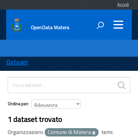
Accedi
OpenData Matera
DATI
ENTI
Dataset
TEMI
INFORMAZIONI
Ordina per
1 dataset trovato
Organizzazioni:
Comune di Matera
temi: