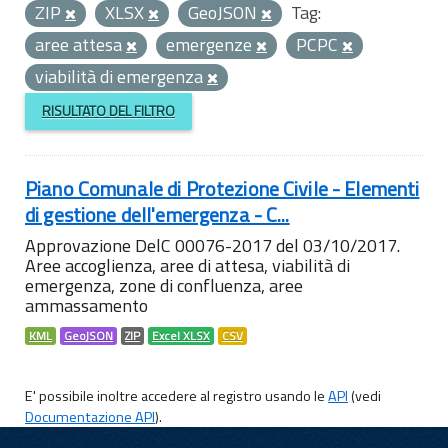
ZIP
XLSX
GeoJSON
Tag:
aree attesa
emergenze
PCPC
viabilità di emergenza
RISULTATO DEL FILTRO
Piano Comunale di Protezione Civile - Elementi
di gestione dell'emergenza - C...
Approvazione DelC 00076-2017 del 03/10/2017.
Aree accoglienza, aree di attesa, viabilità di
emergenza, zone di confluenza, aree
ammassamento
KML
GeoJSON
ZIP
Excel XLSX
CSV
E' possibile inoltre accedere al registro usando le
API
(vedi
Documentazione API
).