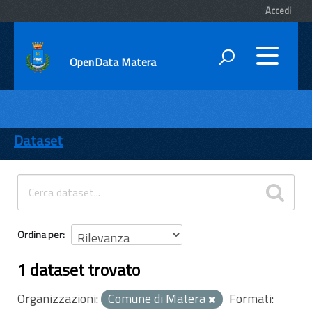
Accedi
OpenData Matera
DATI
ENTI
Dataset
TEMI
INFORMAZIONI
Ordina per
1 dataset trovato
Organizzazioni:
Comune di Matera
Formati: