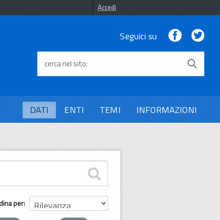
Accedi
Facebook
Twi
Seguici su
cerca nel sito
DATI
ENTI
TEMI
INFORMAZIONI
dina per