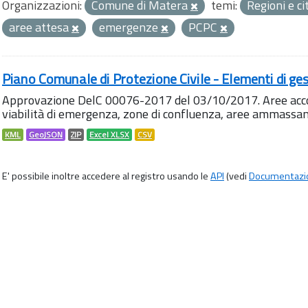
Organizzazioni:
Comune di Matera
temi:
Regioni e ci
aree attesa
emergenze
PCPC
Piano Comunale di Protezione Civile - Elementi di ges
Approvazione DelC 00076-2017 del 03/10/2017. Aree accog
viabilità di emergenza, zone di confluenza, aree ammass
KML
GeoJSON
ZIP
Excel XLSX
CSV
E' possibile inoltre accedere al registro usando le
API
(vedi
Documentazi