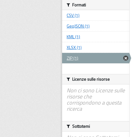
Formati
CSV (1)
GeoJSON (1)
KML (1)
XLSX (1)
ZIP (1)
Licenze sulle risorse
Non ci sono Licenze sulle
risorse che
corrispondono a questa
ricerca
Sottotemi