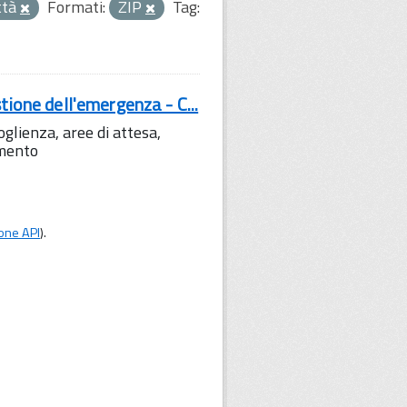
ttà
Formati:
ZIP
Tag:
tione dell'emergenza - C...
lienza, aree di attesa,
amento
one API
).