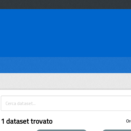
1 dataset trovato
Or