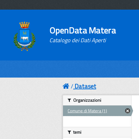
OpenData Matera
Catalogo dei Dati Aperti
Dataset
Organizzazioni
Comune di Matera (1)
temi