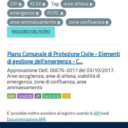
ZIP
XLSX
Tag:
aree attesa
emergenze
PCPC
aree ammassamento
zone confluenza
RISULTATO DEL FILTRO
Piano Comunale di Protezione Civile - Elementi
di gestione dell'emergenza - C...
Approvazione DelC 00076-2017 del 03/10/2017.
Aree accoglienza, aree di attesa, viabilità di
emergenza, zone di confluenza, aree
ammassamento
KML
GeoJSON
ZIP
Excel XLSX
CSV
E' possibile inoltre accedere al registro usando le
API
(vedi
Documentazione API
).