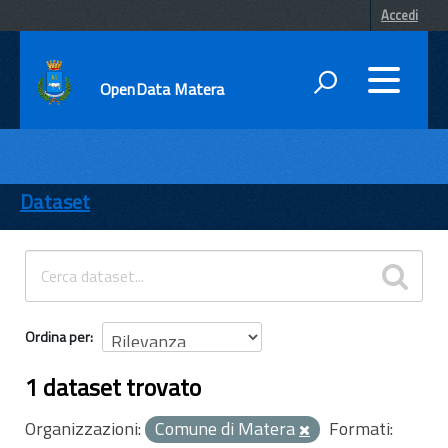
Accedi
OpenData Matera
DATI
ENTI
Dataset
TEMI
INFORMAZIONI
Ordina per
1 dataset trovato
Organizzazioni:
Comune di Matera
Formati: