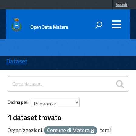
Accedi
OpenData Matera
DATI
ENTI
Dataset
TEMI
INFORMAZIONI
Ordina per
1 dataset trovato
Organizzazioni:
Comune di Matera
temi: