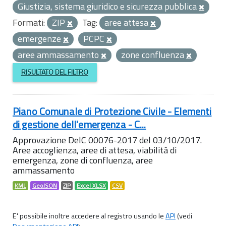
Giustizia, sistema giuridico e sicurezza pubblica
Formati:
ZIP
Tag:
aree attesa
emergenze
PCPC
aree ammassamento
zone confluenza
RISULTATO DEL FILTRO
Piano Comunale di Protezione Civile - Elementi
di gestione dell'emergenza - C...
Approvazione DelC 00076-2017 del 03/10/2017.
Aree accoglienza, aree di attesa, viabilità di
emergenza, zone di confluenza, aree
ammassamento
KML
GeoJSON
ZIP
Excel XLSX
CSV
E' possibile inoltre accedere al registro usando le
API
(vedi