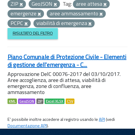
ZIP
GeoJSON
Tag:
aree attesa
emergenze
aree ammassamento
PCPC
viabilità di emergenza
RISULTATO DEL FILTRO
Piano Comunale di Protezione Civile - Elementi
di gestione dell'emergenza - C...
Approvazione DelC 00076-2017 del 03/10/2017.
Aree accoglienza, aree di attesa, viabilità di
emergenza, zone di confluenza, aree
ammassamento
KML
GeoJSON
ZIP
Excel XLSX
CSV
E' possibile inoltre accedere al registro usando le
API
(vedi
Documentazione API
).