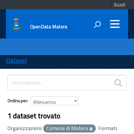
Accedi
OpenData Matera
DATI
ENTI
Dataset
TEMI
INFORMAZIONI
Ordina per
1 dataset trovato
Organizzazioni:
Comune di Matera
Formati: