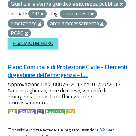
Giustizia, sistema giuridico e sicurezza pubblica
Formati:
ZIP
Tag:
aree attesa
emergenze
aree ammassamento
PCPC
RISULTATO DEL FILTRO
Piano Comunale di Protezione Civile - Elementi
di gestione dell'emergenza - C...
Approvazione DelC 00076-2017 del 03/10/2017.
Aree accoglienza, aree di attesa, viabilità di
emergenza, zone di confluenza, aree
ammassamento
KML
GeoJSON
ZIP
Excel XLSX
CSV
E' possibile inoltre accedere al registro usando le
API
(vedi