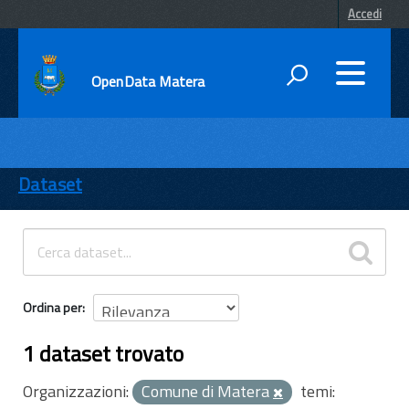
Accedi
OpenData Matera
DATI
ENTI
Dataset
TEMI
INFORMAZIONI
Ordina per
1 dataset trovato
Organizzazioni:
Comune di Matera
temi: