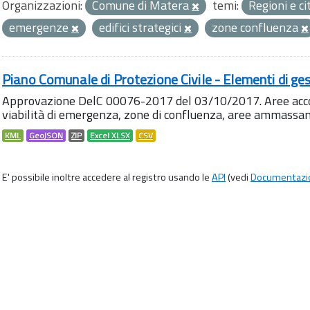
Organizzazioni:
Comune di Matera
temi:
Regioni e ci
emergenze
edifici strategici
zone confluenza
Piano Comunale di Protezione Civile - Elementi di ges
Approvazione DelC 00076-2017 del 03/10/2017. Aree accog
viabilità di emergenza, zone di confluenza, aree ammass
KML
GeoJSON
ZIP
Excel XLSX
CSV
E' possibile inoltre accedere al registro usando le
API
(vedi
Documentazi