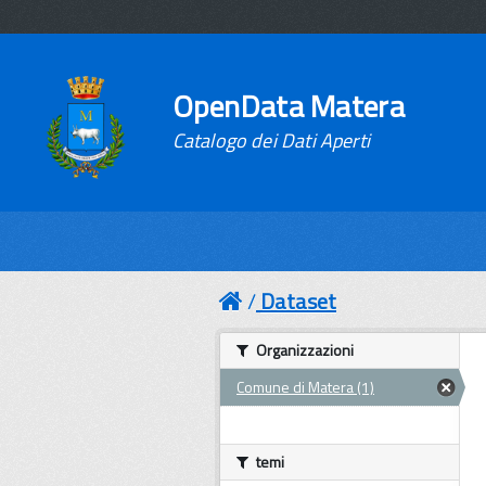
OpenData Matera
Catalogo dei Dati Aperti
Dataset
Organizzazioni
Comune di Matera (1)
temi