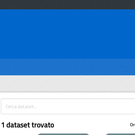
1 dataset trovato
Or