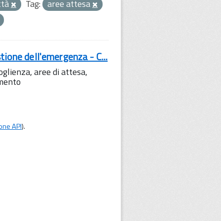
ttà
Tag:
aree attesa
tione dell'emergenza - C...
lienza, aree di attesa,
amento
one API
).