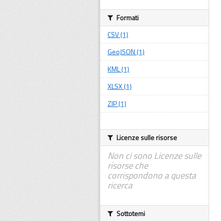
Formati
CSV (1)
GeoJSON (1)
KML (1)
XLSX (1)
ZIP (1)
Licenze sulle risorse
Non ci sono Licenze sulle
risorse che
corrispondono a questa
ricerca
Sottotemi