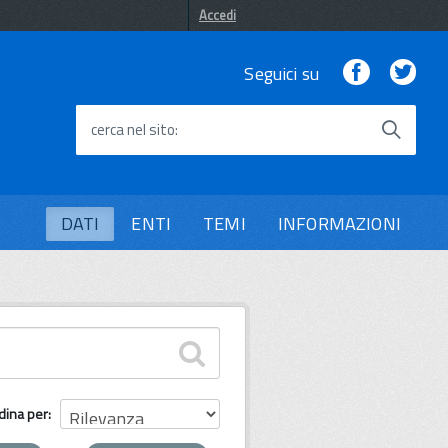
Accedi
Facebook
Twi
Seguici su
cerca nel sito
DATI
ENTI
TEMI
INFORMAZIONI
dina per