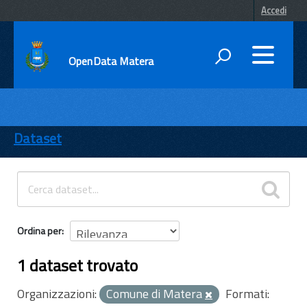
Accedi
OpenData Matera
DATI
ENTI
Dataset
TEMI
INFORMAZIONI
Ordina per
1 dataset trovato
Organizzazioni:
Comune di Matera
Formati: