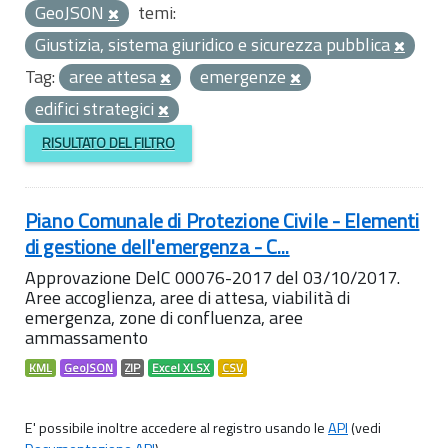
GeoJSON
temi:
Giustizia, sistema giuridico e sicurezza pubblica
Tag:
aree attesa
emergenze
edifici strategici
RISULTATO DEL FILTRO
Piano Comunale di Protezione Civile - Elementi
di gestione dell'emergenza - C...
Approvazione DelC 00076-2017 del 03/10/2017.
Aree accoglienza, aree di attesa, viabilità di
emergenza, zone di confluenza, aree
ammassamento
KML
GeoJSON
ZIP
Excel XLSX
CSV
E' possibile inoltre accedere al registro usando le
API
(vedi