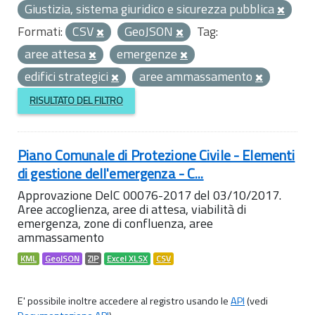
Giustizia, sistema giuridico e sicurezza pubblica
Formati:
CSV
GeoJSON
Tag:
aree attesa
emergenze
edifici strategici
aree ammassamento
RISULTATO DEL FILTRO
Piano Comunale di Protezione Civile - Elementi
di gestione dell'emergenza - C...
Approvazione DelC 00076-2017 del 03/10/2017.
Aree accoglienza, aree di attesa, viabilità di
emergenza, zone di confluenza, aree
ammassamento
KML
GeoJSON
ZIP
Excel XLSX
CSV
E' possibile inoltre accedere al registro usando le
API
(vedi