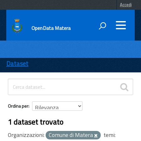
Accedi
OpenData Matera
DATI
ENTI
Dataset
TEMI
INFORMAZIONI
Ordina per
1 dataset trovato
Organizzazioni:
Comune di Matera
temi: