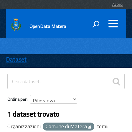
Accedi
OpenData Matera
DATI
ENTI
Dataset
TEMI
INFORMAZIONI
Ordina per
1 dataset trovato
Organizzazioni:
Comune di Matera
temi: