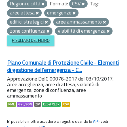
Regioni e città
Formati:
CSV
Tag:
aree attesa
emergenze
edifici strategici
aree ammassamento
zone confluenza
viabilità di emergenza
RISULTATO DEL FILTRO
Piano Comunale di Protezione Civile - Elementi
di gestione dell'emergenza - C...
Approvazione DelC 00076-2017 del 03/10/2017.
Aree accoglienza, aree di attesa, viabilità di
emergenza, zone di confluenza, aree
ammassamento
KML
GeoJSON
ZIP
Excel XLSX
CSV
E' possibile inoltre accedere al registro usando le
API
(vedi