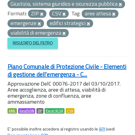
Giustizia, sistema giuridico e sicurezza pubblica
Formati:
ZIP
CSV
Tag:
aree attesa
emergenze
edifici strategici
viabilità di emergenza
RISULTATO DEL FILTRO
Piano Comunale di Protezione Civile - Elementi
di gestione dell'emergenza - C...
Approvazione DelC 00076-2017 del 03/10/2017.
Aree accoglienza, aree di attesa, viabilità di
emergenza, zone di confluenza, aree
ammassamento
KML
GeoJSON
ZIP
Excel XLSX
CSV
E' possibile inoltre accedere al registro usando le
API
(vedi