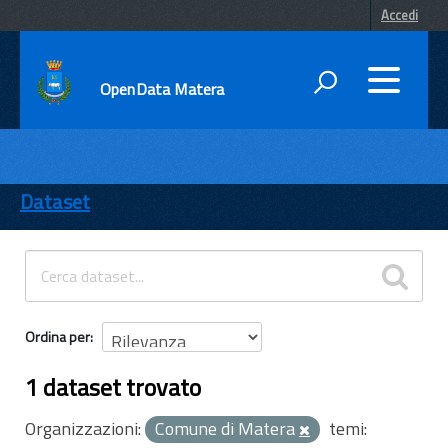
Accedi
OpenData Matera
DATI
ENTI
Dataset
TEMI
INFORMAZIONI
Ordina per
1 dataset trovato
Organizzazioni:
Comune di Matera
temi: