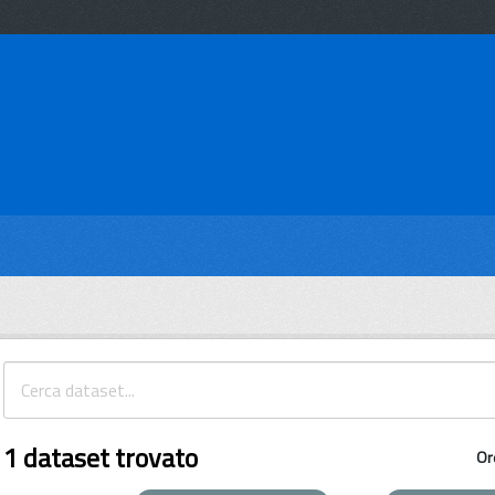
1 dataset trovato
Or