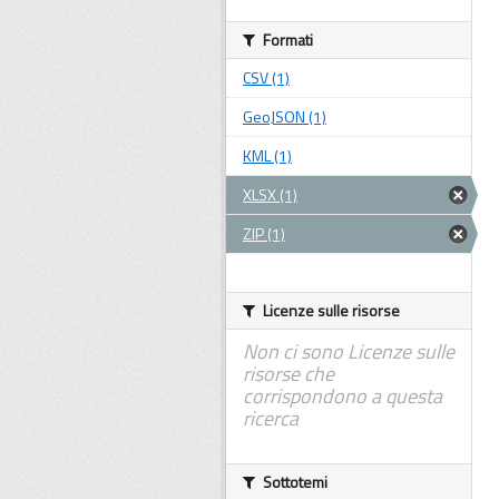
Formati
CSV (1)
GeoJSON (1)
KML (1)
XLSX (1)
ZIP (1)
Licenze sulle risorse
Non ci sono Licenze sulle
risorse che
corrispondono a questa
ricerca
Sottotemi