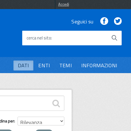
Accedi
Facebook
Twi
Seguici su
cerca nel sito
DATI
ENTI
TEMI
INFORMAZIONI
dina per