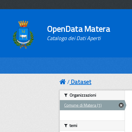
OpenData Matera
Catalogo dei Dati Aperti
Dataset
Organizzazioni
Comune di Matera (1)
temi