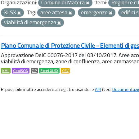
Organizzazioni:
Comune di Matera
temi:
Regioni e ci
XLSX
Tag:
aree attesa
emergenze
edifici 
viabilità di emergenza
Piano Comunale di Protezione Civile - Elementi di ges
Approvazione DelC 00076-2017 del 03/10/2017. Aree accog
viabilità di emergenza, zone di confluenza, aree ammass
KML
GeoJSON
ZIP
Excel XLSX
CSV
E' possibile inoltre accedere al registro usando le
API
(vedi
Documentazi