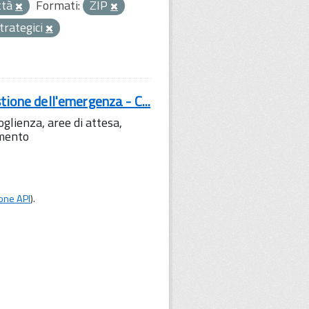
ttà
Formati:
ZIP
strategici
tione dell'emergenza - C...
lienza, aree di attesa,
amento
one API
).