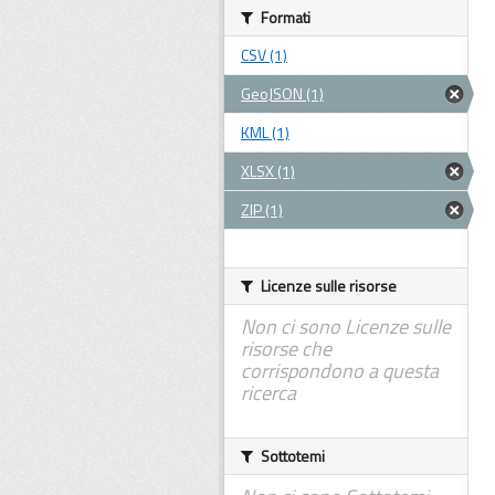
Formati
CSV (1)
GeoJSON (1)
KML (1)
XLSX (1)
ZIP (1)
Licenze sulle risorse
Non ci sono Licenze sulle
risorse che
corrispondono a questa
ricerca
Sottotemi