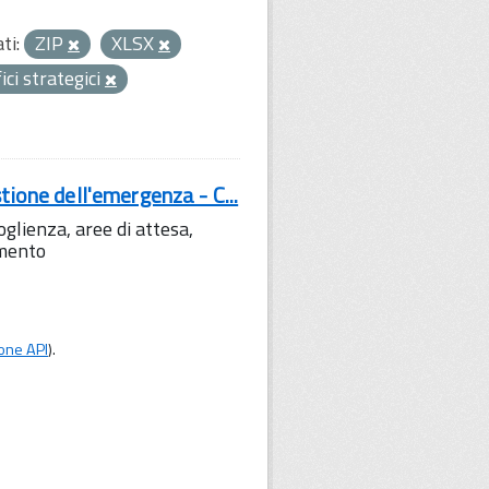
ti:
ZIP
XLSX
fici strategici
tione dell'emergenza - C...
lienza, aree di attesa,
amento
one API
).