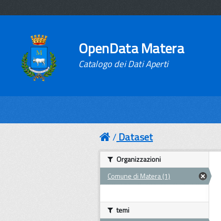
OpenData Matera
Catalogo dei Dati Aperti
Dataset
Organizzazioni
Comune di Matera (1)
temi