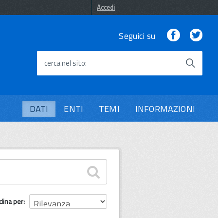
Accedi
Facebook
Twi
Seguici su
cerca nel sito
DATI
ENTI
TEMI
INFORMAZIONI
dina per