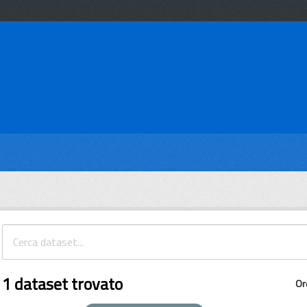
1 dataset trovato
Or