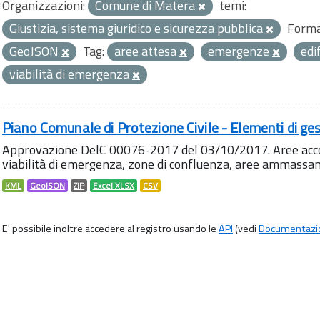
Organizzazioni:
Comune di Matera
temi:
Giustizia, sistema giuridico e sicurezza pubblica
Forma
GeoJSON
Tag:
aree attesa
emergenze
edi
viabilità di emergenza
Piano Comunale di Protezione Civile - Elementi di ges
Approvazione DelC 00076-2017 del 03/10/2017. Aree accog
viabilità di emergenza, zone di confluenza, aree ammass
KML
GeoJSON
ZIP
Excel XLSX
CSV
E' possibile inoltre accedere al registro usando le
API
(vedi
Documentazi