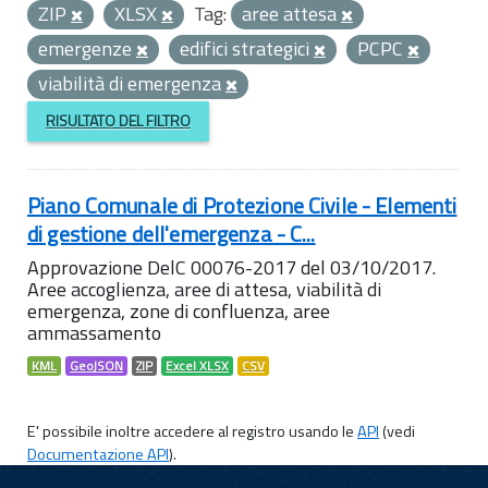
ZIP
XLSX
Tag:
aree attesa
emergenze
edifici strategici
PCPC
viabilità di emergenza
RISULTATO DEL FILTRO
Piano Comunale di Protezione Civile - Elementi
di gestione dell'emergenza - C...
Approvazione DelC 00076-2017 del 03/10/2017.
Aree accoglienza, aree di attesa, viabilità di
emergenza, zone di confluenza, aree
ammassamento
KML
GeoJSON
ZIP
Excel XLSX
CSV
E' possibile inoltre accedere al registro usando le
API
(vedi
Documentazione API
).