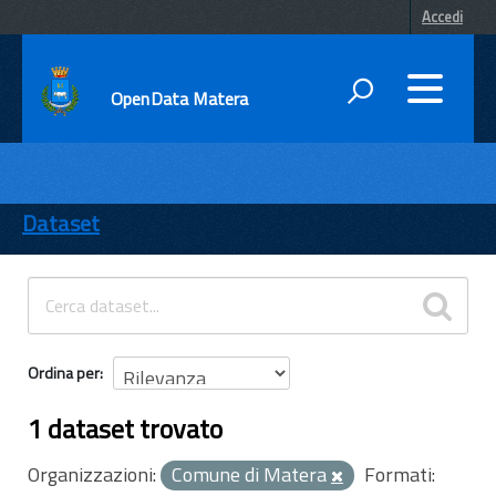
Accedi
OpenData Matera
DATI
ENTI
Dataset
TEMI
INFORMAZIONI
Ordina per
1 dataset trovato
Organizzazioni:
Comune di Matera
Formati: