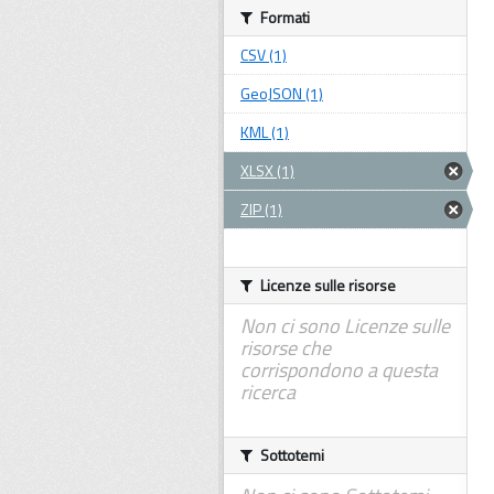
Formati
CSV (1)
GeoJSON (1)
KML (1)
XLSX (1)
ZIP (1)
Licenze sulle risorse
Non ci sono Licenze sulle
risorse che
corrispondono a questa
ricerca
Sottotemi