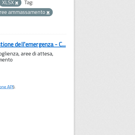
XLSX
Tag:
ree ammassamento
tione dell'emergenza - C...
lienza, aree di attesa,
amento
one API
).