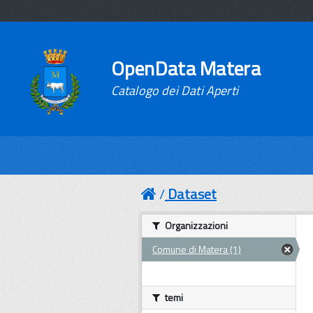
OpenData Matera
Catalogo dei Dati Aperti
Dataset
Organizzazioni
Comune di Matera (1)
temi