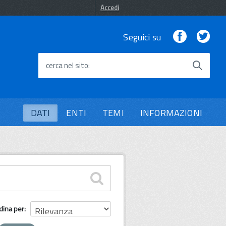
Accedi
Facebook
Twi
Seguici su
cerca nel sito
DATI
ENTI
TEMI
INFORMAZIONI
dina per