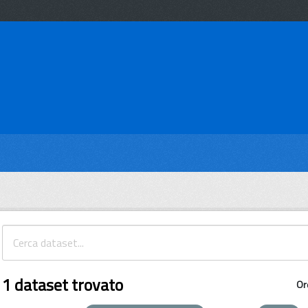
1 dataset trovato
Or