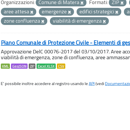
Organizzazioni:
Comune di Matera
Formati:
ZIP
aree attesa
emergenze
edifici strategici
a
zone confluenza
viabilità di emergenza
Piano Comunale di Protezione Civile - Elementi di ges
Approvazione DelC 00076-2017 del 03/10/2017. Aree accog
viabilità di emergenza, zone di confluenza, aree ammass
KML
GeoJSON
ZIP
Excel XLSX
CSV
E' possibile inoltre accedere al registro usando le
API
(vedi
Documentazi