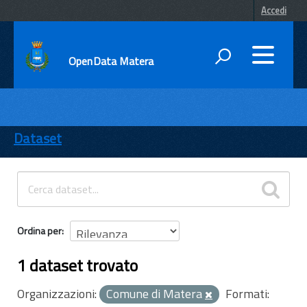
Accedi
OpenData Matera
DATI
ENTI
Dataset
TEMI
INFORMAZIONI
Ordina per
1 dataset trovato
Organizzazioni:
Comune di Matera
Formati: