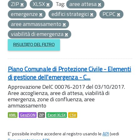
ZIP
XLSX
Tag:
aree attesa
emergenze
edifici strategici
PCPC
aree ammassamento
viabilità di emergenza
RISULTATO DEL FILTRO
Piano Comunale di Protezione Civile - Elementi
di gestione dell'emergenza - C...
Approvazione DelC 00076-2017 del 03/10/2017.
Aree accoglienza, aree di attesa, viabilità di
emergenza, zone di confluenza, aree
ammassamento
KML
GeoJSON
ZIP
Excel XLSX
CSV
E' possibile inoltre accedere al registro usando le
API
(vedi