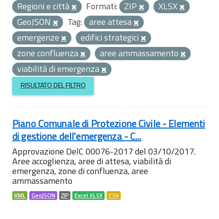
Regioni e città
Formati:
ZIP
XLSX
GeoJSON
Tag:
aree attesa
emergenze
edifici strategici
zone confluenza
aree ammassamento
viabilità di emergenza
RISULTATO DEL FILTRO
Piano Comunale di Protezione Civile - Elementi
di gestione dell'emergenza - C...
Approvazione DelC 00076-2017 del 03/10/2017.
Aree accoglienza, aree di attesa, viabilità di
emergenza, zone di confluenza, aree
ammassamento
KML
GeoJSON
ZIP
Excel XLSX
CSV