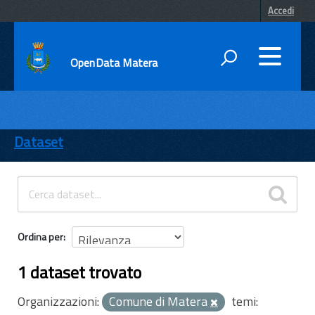
Accedi
OpenData Matera
DATI
ENTI
Dataset
TEMI
INFORMAZIONI
Ordina per
1 dataset trovato
Organizzazioni:
Comune di Matera
temi: