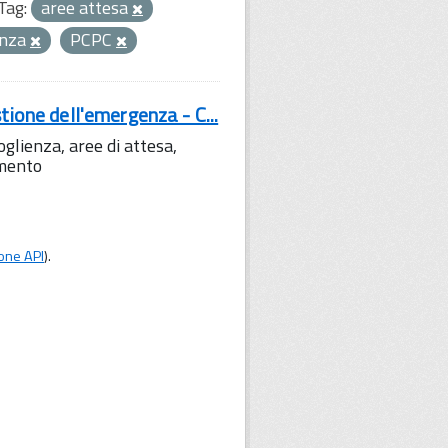
Tag:
aree attesa
enza
PCPC
tione dell'emergenza - C...
lienza, aree di attesa,
amento
one API
).