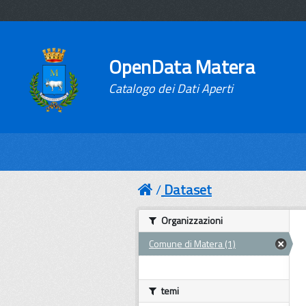
OpenData Matera
Catalogo dei Dati Aperti
Dataset
Organizzazioni
Comune di Matera (1)
temi