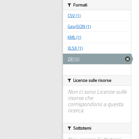
Formati
CSV (1)
GeoJSON (1)
KML (1)
XLSX (1)
ZIP (1)
Licenze sulle risorse
Non ci sono Licenze sulle
risorse che
corrispondono a questa
ricerca
Sottotemi