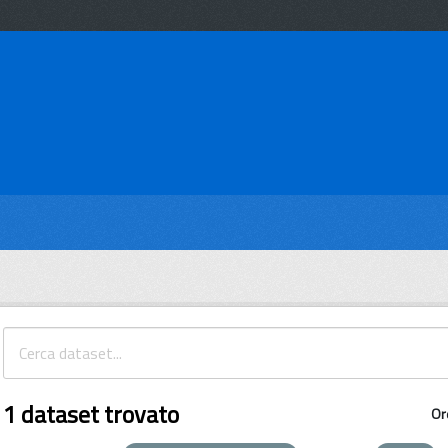
1 dataset trovato
Or