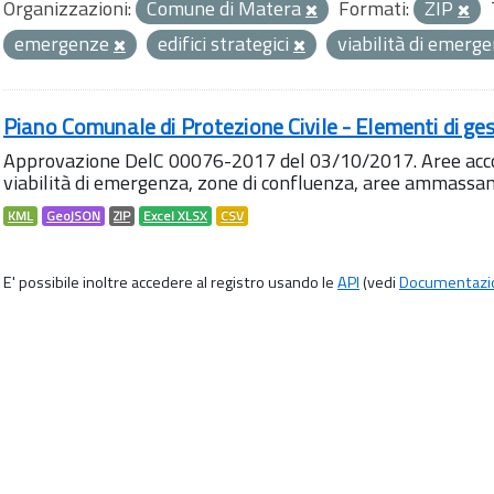
Organizzazioni:
Comune di Matera
Formati:
ZIP
emergenze
edifici strategici
viabilità di emerg
Piano Comunale di Protezione Civile - Elementi di ges
Approvazione DelC 00076-2017 del 03/10/2017. Aree accog
viabilità di emergenza, zone di confluenza, aree ammass
KML
GeoJSON
ZIP
Excel XLSX
CSV
E' possibile inoltre accedere al registro usando le
API
(vedi
Documentazi