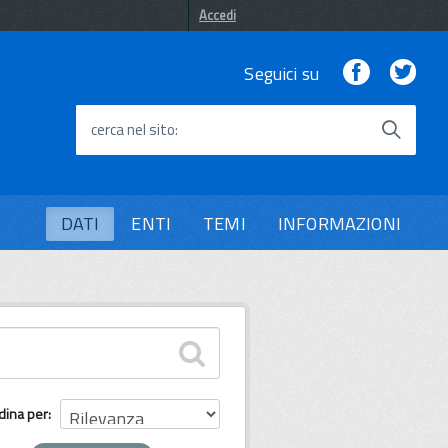
Accedi
Facebook
Twi
Seguici su
cerca nel sito
DATI
ENTI
TEMI
INFORMAZIONI
dina per