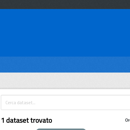
1 dataset trovato
Or