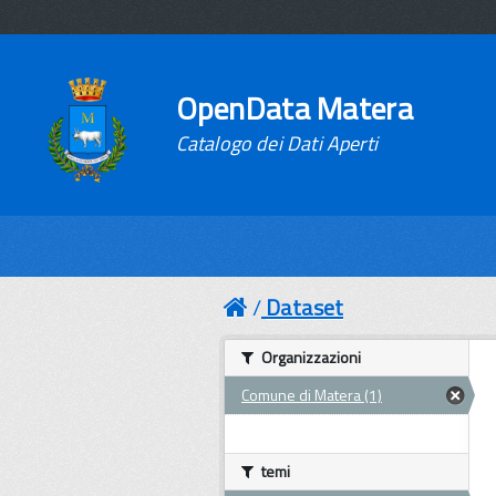
OpenData Matera
Catalogo dei Dati Aperti
Dataset
Organizzazioni
Comune di Matera (1)
temi