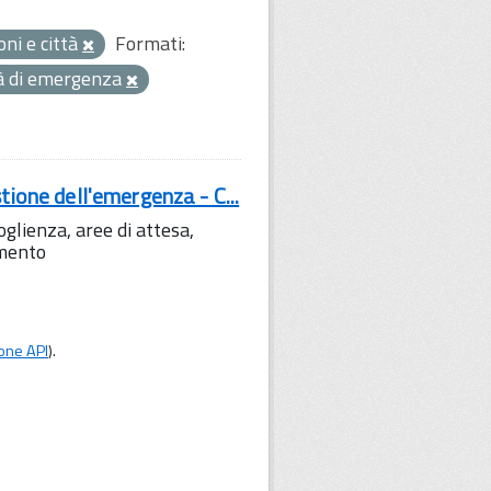
oni e città
Formati:
tà di emergenza
tione dell'emergenza - C...
lienza, aree di attesa,
amento
one API
).