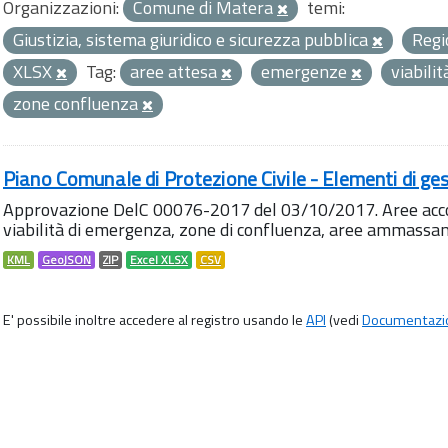
Organizzazioni:
Comune di Matera
temi:
Giustizia, sistema giuridico e sicurezza pubblica
Regi
XLSX
Tag:
aree attesa
emergenze
viabili
zone confluenza
Piano Comunale di Protezione Civile - Elementi di ges
Approvazione DelC 00076-2017 del 03/10/2017. Aree accog
viabilità di emergenza, zone di confluenza, aree ammass
KML
GeoJSON
ZIP
Excel XLSX
CSV
E' possibile inoltre accedere al registro usando le
API
(vedi
Documentazi