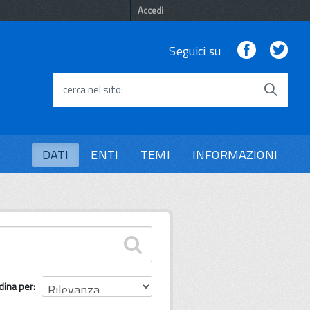
Accedi
Facebook
Twi
Seguici su
cerca nel sito
DATI
ENTI
TEMI
INFORMAZIONI
dina per