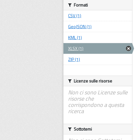
Formati
CSV (1)
GeoJSON (1)
KML (1)
XLSX (1)
ZIP (1)
Licenze sulle risorse
Non ci sono Licenze sulle
risorse che
corrispondono a questa
ricerca
Sottotemi