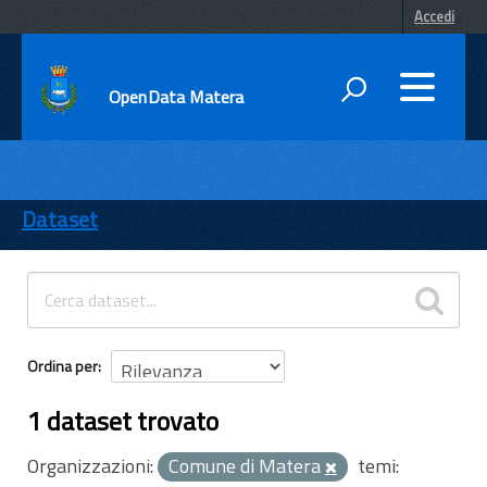
Accedi
OpenData Matera
DATI
ENTI
Dataset
TEMI
INFORMAZIONI
Ordina per
1 dataset trovato
Organizzazioni:
Comune di Matera
temi: