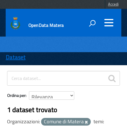
Accedi
OpenData Matera
DATI
ENTI
Dataset
TEMI
INFORMAZIONI
Ordina per
1 dataset trovato
Organizzazioni:
Comune di Matera
temi: