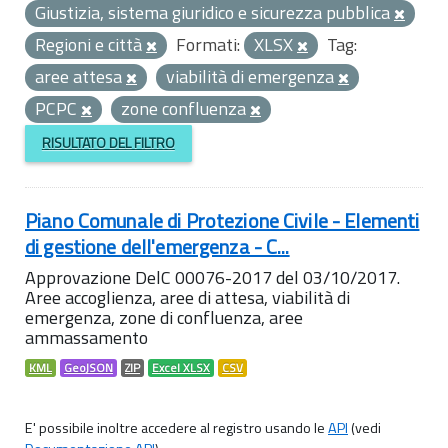
Giustizia, sistema giuridico e sicurezza pubblica
Regioni e città
Formati:
XLSX
Tag:
aree attesa
viabilità di emergenza
PCPC
zone confluenza
RISULTATO DEL FILTRO
Piano Comunale di Protezione Civile - Elementi
di gestione dell'emergenza - C...
Approvazione DelC 00076-2017 del 03/10/2017.
Aree accoglienza, aree di attesa, viabilità di
emergenza, zone di confluenza, aree
ammassamento
KML
GeoJSON
ZIP
Excel XLSX
CSV
E' possibile inoltre accedere al registro usando le
API
(vedi