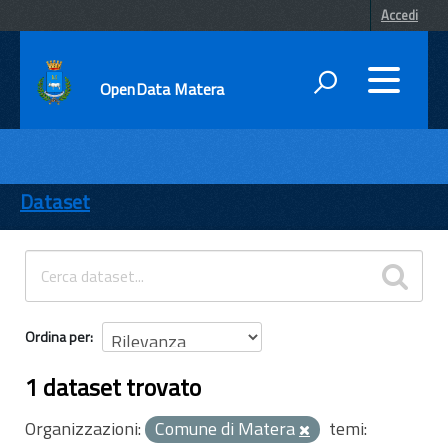
Accedi
OpenData Matera
DATI
ENTI
Dataset
TEMI
INFORMAZIONI
Ordina per
1 dataset trovato
Organizzazioni:
Comune di Matera
temi: