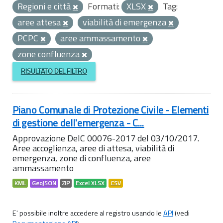
Regioni e città
Formati:
XLSX
Tag:
aree attesa
viabilità di emergenza
PCPC
aree ammassamento
zone confluenza
RISULTATO DEL FILTRO
Piano Comunale di Protezione Civile - Elementi
di gestione dell'emergenza - C...
Approvazione DelC 00076-2017 del 03/10/2017.
Aree accoglienza, aree di attesa, viabilità di
emergenza, zone di confluenza, aree
ammassamento
KML
GeoJSON
ZIP
Excel XLSX
CSV
E' possibile inoltre accedere al registro usando le
API
(vedi