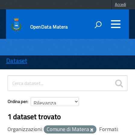
Accedi
OpenData Matera
DATI
ENTI
Dataset
TEMI
INFORMAZIONI
Ordina per
1 dataset trovato
Organizzazioni:
Comune di Matera
Formati: