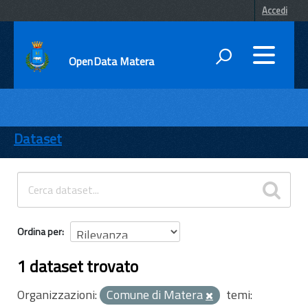
Accedi
OpenData Matera
DATI
ENTI
Dataset
TEMI
INFORMAZIONI
Ordina per
1 dataset trovato
Organizzazioni:
Comune di Matera
temi: