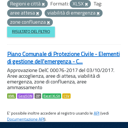
Regioni e città
Formati:
XLSX
Tag:
aree attesa
viabilità di emergenza
zone confluenza
RISULTATO DEL FILTRO
Piano Comunale di Protezione Civile - Elementi
di gestione dell'emergenza - C...
Approvazione DelC 00076-2017 del 03/10/2017.
Aree accoglienza, aree di attesa, viabilità di
emergenza, zone di confluenza, aree
ammassamento
KML
GeoJSON
ZIP
Excel XLSX
CSV
E' possibile inoltre accedere al registro usando le
API
(vedi
Documentazione API
).