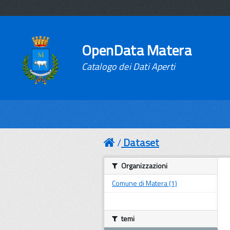
OpenData Matera
Catalogo dei Dati Aperti
Dataset
Organizzazioni
Comune di Matera (1)
temi