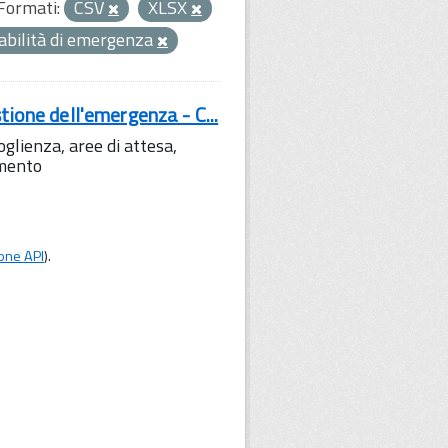
Formati:
CSV
XLSX
iabilità di emergenza
tione dell'emergenza - C...
lienza, aree di attesa,
amento
one API
).