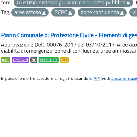
temi:
Giustizia, sistema giuridico e sicurezza pubblica
Tag:
aree attesa
PCPC
zone confluenza
v
Piano Comunale di Protezione Civile - Elementi di ges
Approvazione DelC 00076-2017 del 03/10/2017. Aree accog
viabilità di emergenza, zone di confluenza, aree ammass
KML
GeoJSON
ZIP
Excel XLSX
CSV
E' possibile inoltre accedere al registro usando le
API
(vedi
Documentazi