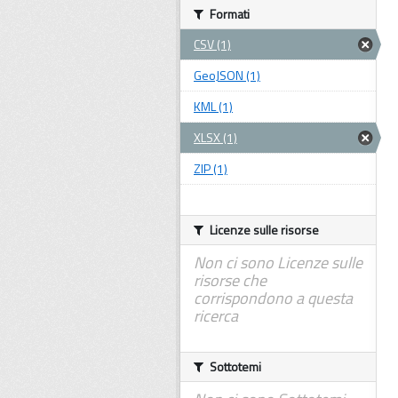
Formati
CSV (1)
GeoJSON (1)
KML (1)
XLSX (1)
ZIP (1)
Licenze sulle risorse
Non ci sono Licenze sulle
risorse che
corrispondono a questa
ricerca
Sottotemi