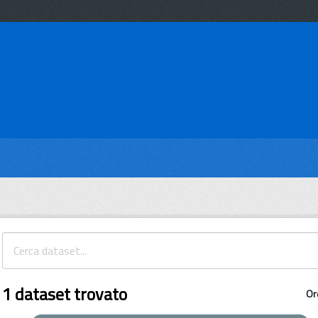
1 dataset trovato
Or