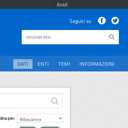
Accedi
Facebook
Twi
Seguici su
cerca nel sito
DATI
ENTI
TEMI
INFORMAZIONI
dina per