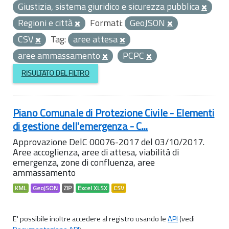
Giustizia, sistema giuridico e sicurezza pubblica
Regioni e città
Formati:
GeoJSON
CSV
Tag:
aree attesa
aree ammassamento
PCPC
RISULTATO DEL FILTRO
Piano Comunale di Protezione Civile - Elementi
di gestione dell'emergenza - C...
Approvazione DelC 00076-2017 del 03/10/2017.
Aree accoglienza, aree di attesa, viabilità di
emergenza, zone di confluenza, aree
ammassamento
KML
GeoJSON
ZIP
Excel XLSX
CSV
E' possibile inoltre accedere al registro usando le
API
(vedi