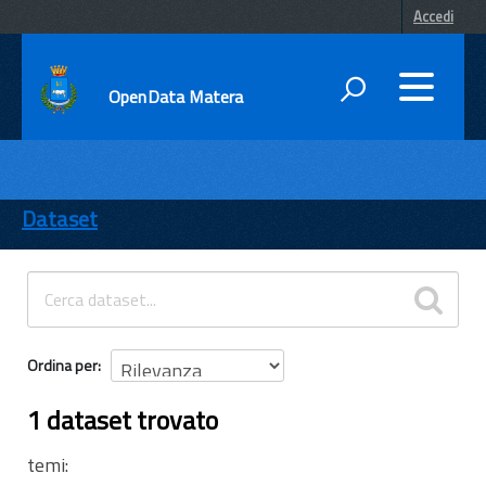
Accedi
OpenData Matera
DATI
ENTI
Dataset
TEMI
INFORMAZIONI
Ordina per
1 dataset trovato
temi: