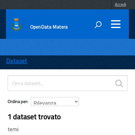
Accedi
OpenData Matera
DATI
ENTI
Dataset
TEMI
INFORMAZIONI
Ordina per
1 dataset trovato
temi: