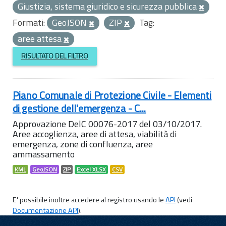
Giustizia, sistema giuridico e sicurezza pubblica
Formati:
GeoJSON
ZIP
Tag:
aree attesa
RISULTATO DEL FILTRO
Piano Comunale di Protezione Civile - Elementi
di gestione dell'emergenza - C...
Approvazione DelC 00076-2017 del 03/10/2017.
Aree accoglienza, aree di attesa, viabilità di
emergenza, zone di confluenza, aree
ammassamento
KML
GeoJSON
ZIP
Excel XLSX
CSV
E' possibile inoltre accedere al registro usando le
API
(vedi
Documentazione API
).