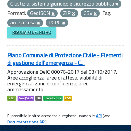
Giustizia, sistema giuridico e sicurezza pubblica
Formati:
GeoJSON
ZIP
CSV
Tag:
aree attesa
PCPC
RISULTATO DEL FILTRO
Piano Comunale di Protezione Civile - Elementi
di gestione dell'emergenza - C...
Approvazione DelC 00076-2017 del 03/10/2017.
Aree accoglienza, aree di attesa, viabilità di
emergenza, zone di confluenza, aree
ammassamento
KML
GeoJSON
ZIP
Excel XLSX
CSV
E' possibile inoltre accedere al registro usando le
API
(vedi
Documentazione API
).