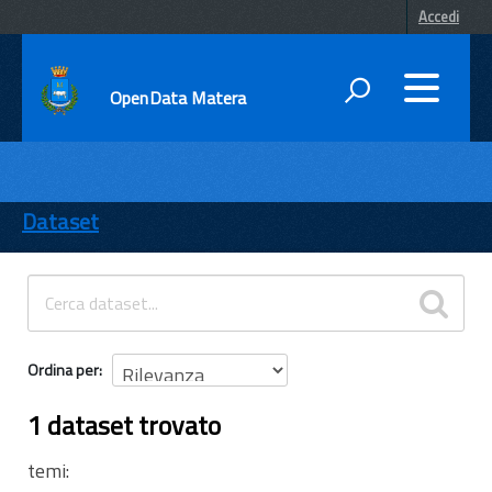
Accedi
OpenData Matera
DATI
ENTI
Dataset
TEMI
INFORMAZIONI
Ordina per
1 dataset trovato
temi: