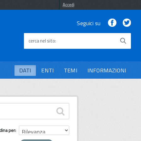
Accedi
Facebook
Twi
Seguici su
cerca nel sito
DATI
ENTI
TEMI
INFORMAZIONI
dina per