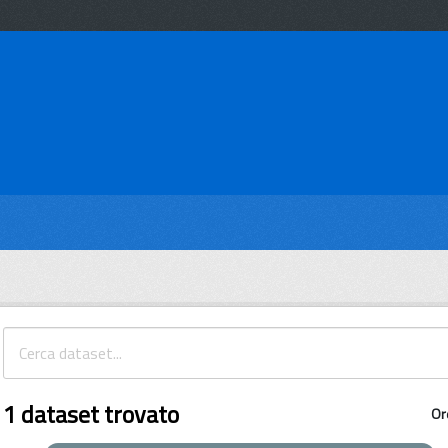
1 dataset trovato
Or