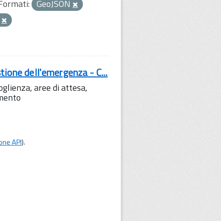
Formati:
GeoJSON
C
tione dell'emergenza - C...
lienza, aree di attesa,
amento
one API
).