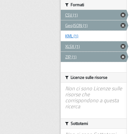
Formati
CSV (1)
GeoJSON (1)
KML (1)
XLSX (1)
ZIP (1)
Licenze sulle risorse
Non ci sono Licenze sulle
risorse che
corrispondono a questa
ricerca
Sottotemi