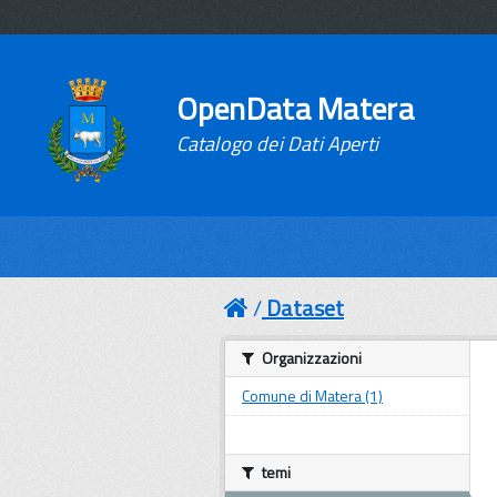
OpenData Matera
Catalogo dei Dati Aperti
Dataset
Organizzazioni
Comune di Matera (1)
temi