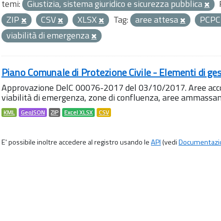
temi:
Giustizia, sistema giuridico e sicurezza pubblica
ZIP
CSV
XLSX
Tag:
aree attesa
PCP
viabilità di emergenza
Piano Comunale di Protezione Civile - Elementi di ges
Approvazione DelC 00076-2017 del 03/10/2017. Aree accog
viabilità di emergenza, zone di confluenza, aree ammass
KML
GeoJSON
ZIP
Excel XLSX
CSV
E' possibile inoltre accedere al registro usando le
API
(vedi
Documentazi