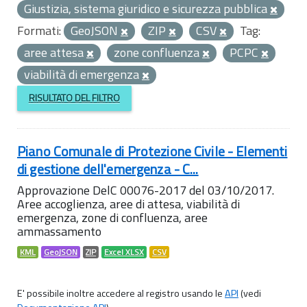
Giustizia, sistema giuridico e sicurezza pubblica
Formati:
GeoJSON
ZIP
CSV
Tag:
aree attesa
zone confluenza
PCPC
viabilità di emergenza
RISULTATO DEL FILTRO
Piano Comunale di Protezione Civile - Elementi
di gestione dell'emergenza - C...
Approvazione DelC 00076-2017 del 03/10/2017.
Aree accoglienza, aree di attesa, viabilità di
emergenza, zone di confluenza, aree
ammassamento
KML
GeoJSON
ZIP
Excel XLSX
CSV
E' possibile inoltre accedere al registro usando le
API
(vedi