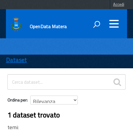
Accedi
OpenData Matera
DATI
ENTI
Dataset
TEMI
INFORMAZIONI
Ordina per
1 dataset trovato
temi: