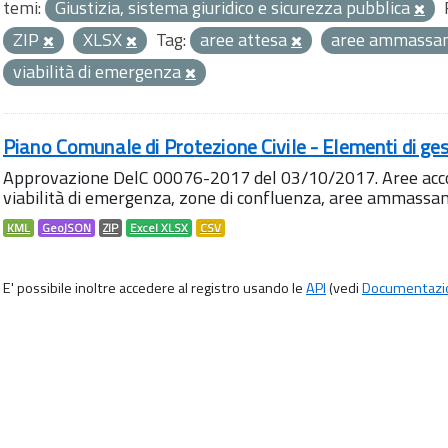
temi:
Giustizia, sistema giuridico e sicurezza pubblica
ZIP
XLSX
Tag:
aree attesa
aree ammassa
viabilità di emergenza
Piano Comunale di Protezione Civile - Elementi di ges
Approvazione DelC 00076-2017 del 03/10/2017. Aree accog
viabilità di emergenza, zone di confluenza, aree ammass
KML
GeoJSON
ZIP
Excel XLSX
CSV
E' possibile inoltre accedere al registro usando le
API
(vedi
Documentazi