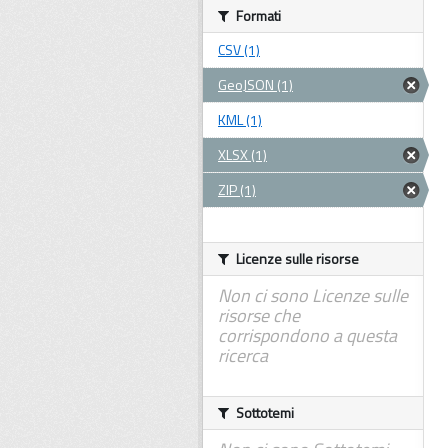
Formati
CSV (1)
GeoJSON (1)
KML (1)
XLSX (1)
ZIP (1)
Licenze sulle risorse
Non ci sono Licenze sulle
risorse che
corrispondono a questa
ricerca
Sottotemi