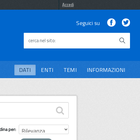
Accedi
Facebook
Twi
Seguici su
cerca nel sito
DATI
ENTI
TEMI
INFORMAZIONI
dina per