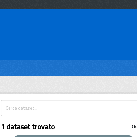
1 dataset trovato
Or