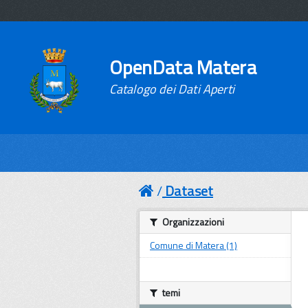
OpenData Matera
Catalogo dei Dati Aperti
Dataset
Organizzazioni
Comune di Matera (1)
temi