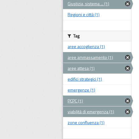
Giustizia, sistema ... (1)
Regioni e città (1)
Tag
aree accoglienza (1)
aree ammassamento (1)
aree attesa (1)
edifici strategici (1)
emergenze (1)
PCPC (1)
viabilità di emergenza (1)
zone confluenza (1)