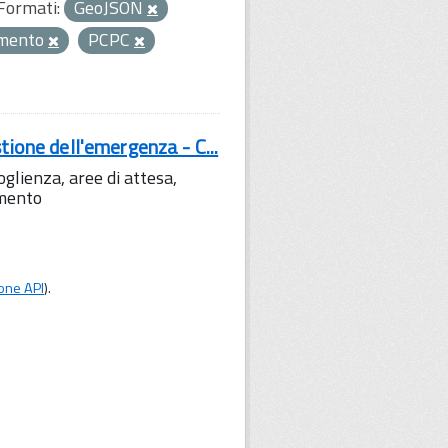
Formati:
GeoJSON
mento
PCPC
tione dell'emergenza - C...
lienza, aree di attesa,
amento
one API
).