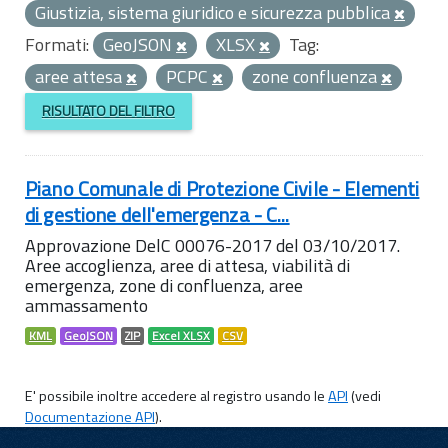
Giustizia, sistema giuridico e sicurezza pubblica
Formati:
GeoJSON
XLSX
Tag:
aree attesa
PCPC
zone confluenza
RISULTATO DEL FILTRO
Piano Comunale di Protezione Civile - Elementi
di gestione dell'emergenza - C...
Approvazione DelC 00076-2017 del 03/10/2017.
Aree accoglienza, aree di attesa, viabilità di
emergenza, zone di confluenza, aree
ammassamento
KML
GeoJSON
ZIP
Excel XLSX
CSV
E' possibile inoltre accedere al registro usando le
API
(vedi
Documentazione API
).