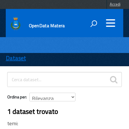
Accedi
OpenData Matera
DATI
ENTI
Dataset
TEMI
INFORMAZIONI
Ordina per
1 dataset trovato
temi: