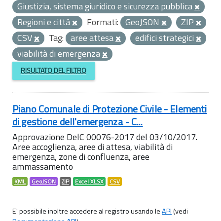
Giustizia, sistema giuridico e sicurezza pubblica
Regioni e città
Formati:
GeoJSON
ZIP
CSV
Tag:
aree attesa
edifici strategici
viabilità di emergenza
RISULTATO DEL FILTRO
Piano Comunale di Protezione Civile - Elementi
di gestione dell'emergenza - C...
Approvazione DelC 00076-2017 del 03/10/2017.
Aree accoglienza, aree di attesa, viabilità di
emergenza, zone di confluenza, aree
ammassamento
KML
GeoJSON
ZIP
Excel XLSX
CSV
E' possibile inoltre accedere al registro usando le
API
(vedi