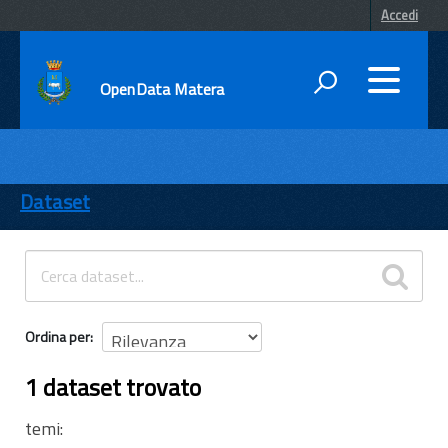
Accedi
OpenData Matera
DATI
ENTI
Dataset
TEMI
INFORMAZIONI
Ordina per
1 dataset trovato
temi: