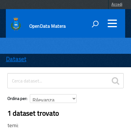
Accedi
OpenData Matera
DATI
ENTI
Dataset
TEMI
INFORMAZIONI
Ordina per
1 dataset trovato
temi: