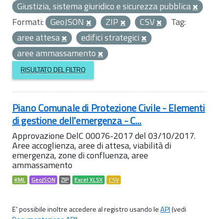
Giustizia, sistema giuridico e sicurezza pubblica
Formati:
GeoJSON
ZIP
CSV
Tag:
aree attesa
edifici strategici
aree ammassamento
RISULTATO DEL FILTRO
Piano Comunale di Protezione Civile - Elementi
di gestione dell'emergenza - C...
Approvazione DelC 00076-2017 del 03/10/2017.
Aree accoglienza, aree di attesa, viabilità di
emergenza, zone di confluenza, aree
ammassamento
KML
GeoJSON
ZIP
Excel XLSX
CSV
E' possibile inoltre accedere al registro usando le
API
(vedi