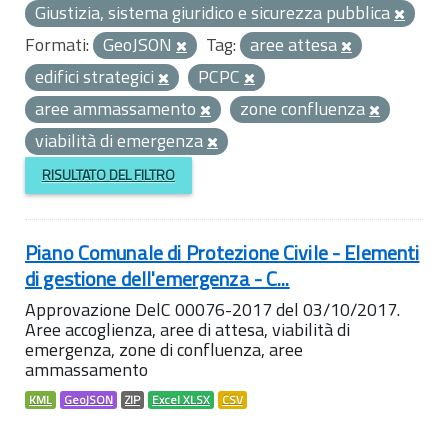
Giustizia, sistema giuridico e sicurezza pubblica
Formati:
GeoJSON
Tag:
aree attesa
edifici strategici
PCPC
aree ammassamento
zone confluenza
viabilità di emergenza
RISULTATO DEL FILTRO
Piano Comunale di Protezione Civile - Elementi
di gestione dell'emergenza - C...
Approvazione DelC 00076-2017 del 03/10/2017.
Aree accoglienza, aree di attesa, viabilità di
emergenza, zone di confluenza, aree
ammassamento
KML
GeoJSON
ZIP
Excel XLSX
CSV