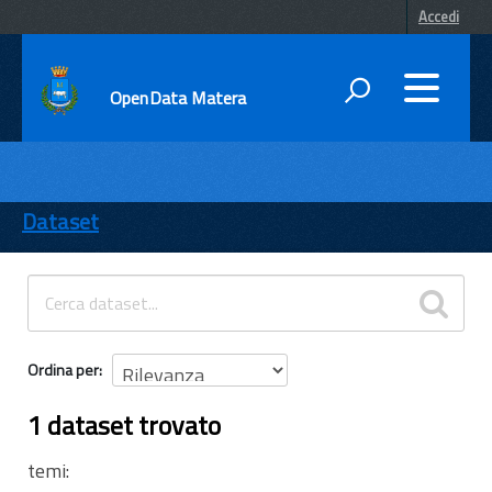
Accedi
OpenData Matera
DATI
ENTI
Dataset
TEMI
INFORMAZIONI
Ordina per
1 dataset trovato
temi: